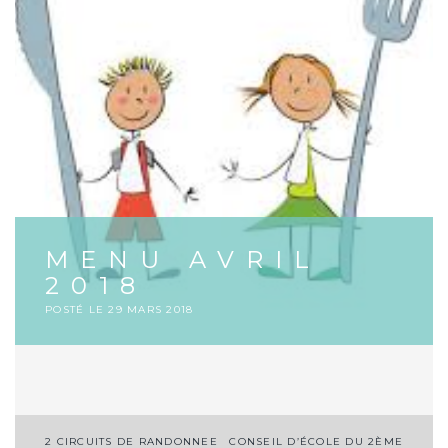
MENU AVRIL
2018
POSTÉ LE
29 MARS 2018
Navigation
2 CIRCUITS DE RANDONNEE
CONSEIL D’ÉCOLE DU 2ÈME