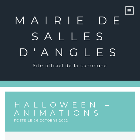
Skip
to
content
MAIRIE DE
SALLES
D'ANGLES
Site officiel de la commune
HALLOWEEN –
ANIMATIONS
POSTÉ LE
26 OCTOBRE 2022