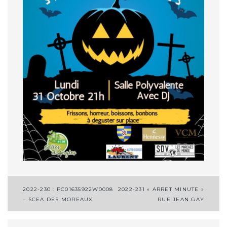
Navigation
2022-230 : PC01635922W0008
2022-231 « ARRET MINUTE »
– SCEA DES MOREAUX
RUE JEAN GAY
de
l’article