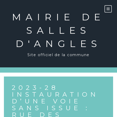
Skip
to
content
MAIRIE DE
SALLES
D'ANGLES
Site officiel de la commune
2023-28
INSTAURATION
D’UNE VOIE
SANS ISSUE :
RUE DES