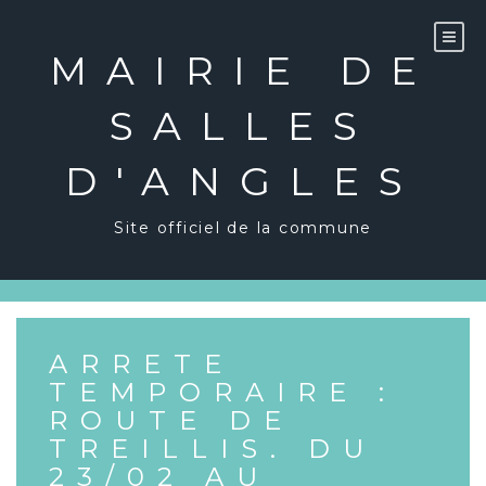
Skip
to
content
MAIRIE DE
SALLES
D'ANGLES
Site officiel de la commune
ARRETE
TEMPORAIRE :
ROUTE DE
TREILLIS. DU
23/02 AU