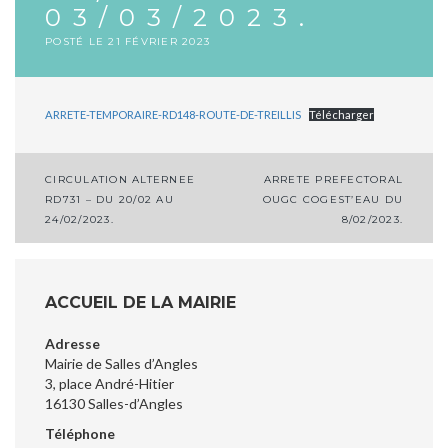
03/03/2023.
POSTÉ LE
21 FÉVRIER 2023
ARRETE-TEMPORAIRE-RD148-ROUTE-DE-TREILLIS
Télécharger
Navigation
CIRCULATION ALTERNEE
ARRETE PREFECTORAL
RD731 – DU 20/02 AU
OUGC COGEST’EAU DU
de
24/02/2023.
8/02/2023.
l’article
ACCUEIL DE LA MAIRIE
Adresse
Mairie de Salles d’Angles
3, place André-Hitier
16130 Salles-d’Angles
Téléphone