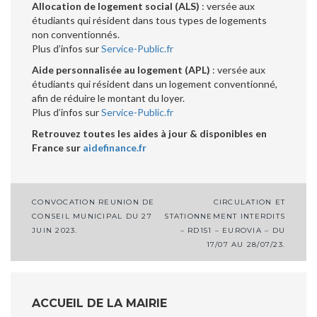
Allocation de logement social (ALS)
: versée aux
étudiants qui résident dans tous types de logements
non conventionnés.
Plus d’infos sur
Service-Public.fr
Aide personnalisée au logement (APL)
: versée aux
étudiants qui résident dans un logement conventionné,
afin de réduire le montant du loyer.
Plus d’infos sur
Service-Public.fr
Retrouvez toutes les aides à jour & disponibles en
France sur
aidefinance.fr
Navigation
CONVOCATION REUNION DE
CIRCULATION ET
CONSEIL MUNICIPAL DU 27
STATIONNEMENT INTERDITS
de
JUIN 2023.
– RD151 – EUROVIA – DU
l’article
17/07 AU 28/07/23.
ACCUEIL DE LA MAIRIE