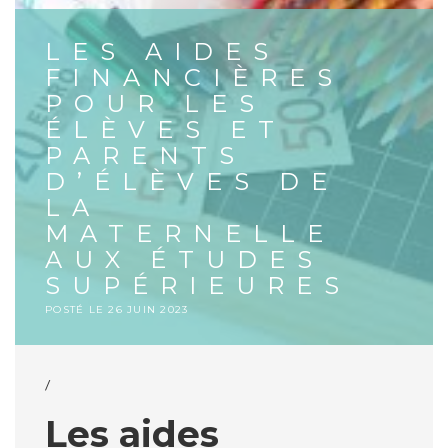
LES AIDES
FINANCIÈRES
POUR LES
ÉLÈVES ET
PARENTS
D’ÉLÈVES DE
LA
MATERNELLE
AUX ÉTUDES
SUPÉRIEURES
POSTÉ LE
26 JUIN 2023
/
Les aides