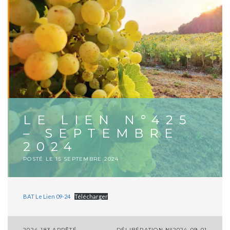
LE LIEN N°425
– SEPTEMBRE
2024
POSTÉ LE
15 SEPTEMBRE 2024
BAT Le Lien 09-24
Télécharger
2024-183 ARRÊTÉ
DÉLIBÉRATION N°2024-09-01