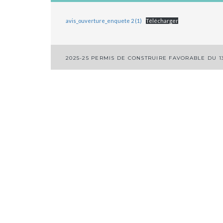
avis_ouverture_enquete 2 (1)
Télécharger
Navigation
2025-25 PERMIS DE CONSTRUIRE FAVORABLE DU 13
de
l’article