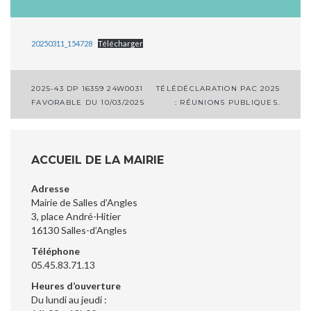
20250311_154728
Télécharger
Navigation
2025-43 DP 16359 24W0031
TÉLÉDÉCLARATION PAC 2025
FAVORABLE DU 10/03/2025
: RÉUNIONS PUBLIQUES.
de
l’article
ACCUEIL DE LA MAIRIE
Adresse
Mairie de Salles d’Angles
3, place André-Hitier
16130 Salles-d’Angles
Téléphone
05.45.83.71.13
Heures d’ouverture
Du lundi au jeudi :