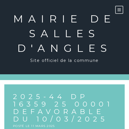
Skip
to
content
MAIRIE DE
SALLES
D'ANGLES
Site officiel de la commune
2025-44 DP
16359 25 00001
DEFAVORABLE
DU 10/03/2025
POSTÉ LE
11 MARS 2025