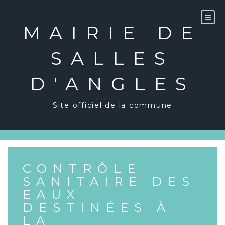
Skip
to
content
MAIRIE DE
SALLES
D'ANGLES
Site officiel de la commune
CONTRÔLE
SANITAIRE DES
EAUX
DESTINÉES À
LA