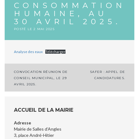
CONSOMMATION
HUMAINE, AU
30 AVRIL 2025.
POSTÉ LE
2 MAI 2025
Analyse des eaux
Télécharger
Navigation
CONVOCATION RÉUNION DE
SAFER : APPEL DE
CONSEIL MUNICIPAL, LE 29
CANDIDATURES.
de
AVRIL 2025.
l’article
ACCUEIL DE LA MAIRIE
Adresse
Mairie de Salles d’Angles
3, place André-Hitier