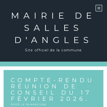
Skip
to
content
MAIRIE DE
SALLES
D'ANGLES
Site officiel de la commune
COMPTE-RENDU
RÉUNION DE
CONSEIL DU 17
FÉVRIER 2026.
POSTÉ LE
18 MARS 2026