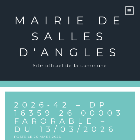
Skip
to
content
MAIRIE DE
SALLES
D'ANGLES
Site officiel de la commune
2026-42 – DP
16359 26 00003
FARORABLE –
DU 13/03/2026
POSTÉ LE
20 MARS 2026