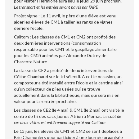
pour visiter l’Hermione aura lieu le jeudi 29 juin prochain.
Le transport et les entrées seront payés par l’APE
Projet vigne :
Le 11 avril, le père d’une élève est venu
aider les élèves de CM1 à tailler les rangs de vignes
derrière l’école.
Calitom :
Les classes de CM1 et CM2 ont profité des
deux dernières interventions (consommation
responsable pour les CM1 et le gaspillage alimentaire
pour les CM2) animées par Alexandre Dutrey de
Charente Nature.
La classe de CE2 a profité de deux interventions de
Céline Chambaud sur le tri sélectif. A cette occasion, un
composteur a été installé entre l’école et la cantine ainsi
qu’un collecteur de piles usées qui se trouve
actuellement dans la bibliothèque, mais qui sera mis en
valeur pour la rentrée prochaine.
Les classes de CE2 (le 4 mai) & CM1 (le 2 mai) ont visité le
centre de tri des sacs jaunes Atrion à Mornac
. Le coût de
ces deux visites est entièrement supporté par Calitom
Le 13 juin, les élèves de CM1 et CM2 se sont déplacés à
Brie Champniers pour participer à une journée organisée