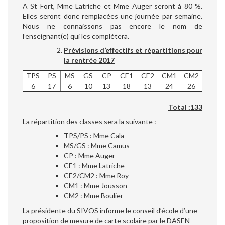
A St Fort, Mme Latriche et Mme Auger seront à 80 %.
Elles seront donc remplacées une journée par semaine.
Nous ne connaissons pas encore le nom de
l’enseignant(e) qui les complétera.
Prévisions d’effectifs et répartitions pour
la rentrée 2017
TPS
PS
MS
GS
CP
CE1
CE2
CM1
CM2
6
17
6
10
13
18
13
24
26
Total :133
La répartition des classes sera la suivante :
TPS/PS : Mme Cala
MS/GS : Mme Camus
CP : Mme Auger
CE1 : Mme Latriche
CE2/CM2 : Mme Roy
CM1 : Mme Jousson
CM2 : Mme Boulier
La présidente du SIVOS informe le conseil d’école d’une
proposition de mesure de carte scolaire par le DASEN