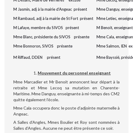
M Désafit, Maire de Verrières excusé
Mme Lecoq, enseign
M Jasmin, adj à la mairie d’Angeac présent
Mme Danguy, enseig
M Rambaud, adj à la mairie de St Fort présent
Mme Letiec, enseign
M Lafaye, membre du SIVOS présent
M Benoit, enseignan
Mme Blanc, présidente du SIVOS présente
Mme Cala, enseigna
Mme Bonnoron, SIVOS présente
Mme Salmon, IEN ex
M Riffaud, DDEN présent
Mme Bayssié, présid
Mouvement du personnel enseignant
Mme Marcadier et Mr Benoit annoncent leur départ à la
retraite et Mme Lecoq sa mutation en Charente-
Maritime. Mme Danguy, enseignante à mi-temps des CM2
quitte également l’école.
Mme Cala occupera donc le poste d’adjointe maternelle à
Angeac.
A Salles d’Angles, Mmes Boulier et Roy sont nommées à
Salles d’Angles. Aucune ne peut être présente ce soir.