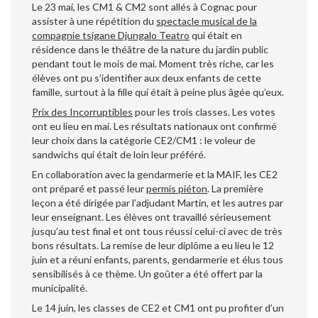
Le 23 mai, les CM1 & CM2 sont allés à Cognac pour
assister à une répétition du
spectacle musical de la
compagnie tsigane Djungalo Teatro
qui était en
résidence dans le théâtre de la nature du jardin public
pendant tout le mois de mai. Moment très riche, car les
élèves ont pu s’identifier aux deux enfants de cette
famille, surtout à la fille qui était à peine plus âgée qu’eux.
Prix des Incorruptibles
pour les trois classes. Les votes
ont eu lieu en mai. Les résultats nationaux ont confirmé
leur choix dans la catégorie CE2/CM1 : le voleur de
sandwichs qui était de loin leur préféré.
En collaboration avec la gendarmerie et la MAIF, les CE2
ont préparé et passé leur
permis piéton
. La première
leçon a été dirigée par l’adjudant Martin, et les autres par
leur enseignant. Les élèves ont travaillé sérieusement
jusqu’au test final et ont tous réussi celui-ci avec de très
bons résultats. La remise de leur diplôme a eu lieu le 12
juin et a réuni enfants, parents, gendarmerie et élus tous
sensibilisés à ce thème. Un goûter a été offert par la
municipalité.
Le 14 juin, les classes de CE2 et CM1 ont pu profiter d’un