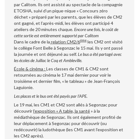
par Calitom. Ils ont assisté au spectacle de la compagnie
ETOSHA, suivi d’un pique-nique « Concours zéro
déchet » préparé par les parents, que les élèves de CM2
ont gagné, et l’après-midi, les élèves ont participé 4
ateliers de 20 minutes chaque
. Encore une fois, l
e coût de
cette sortie est entièrement supporté par Calitom
ème
Dans le cadre de la
relation CM2/6
les CM2 ont visité
le collège Font Belle à Segonzac le 15 mai. Ils y ont passé
la journée et ont déjeuné au self.
Le bus a été partagé avec
les écoles de Juillac le Coq et Ambleville.
École & cinéma :
Les classes de CM1 & CM2 sont
retournées au cinéma le 17 mai dernier pour voir le
troisième et dernier film, « le tableau » de Jean-François
Laguionie.
Les places et le bus ont été payés par l’APE.
Le 19 mai, les CM1 et CM2 sont allés à Segonzac pour
découvrir
l’exposition « A table, la santé
» à la
médiathèque de Segonzac. Ils ont également profité de
leur déplacement à Segonzac pour découvrir (ou
redécouvrir) la ludothèque (les CM1 avant l’exposition et
les CM2 après).